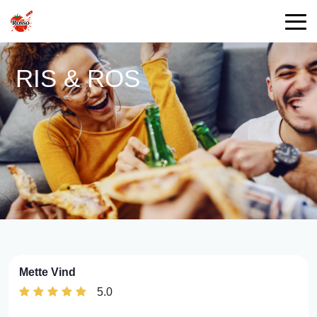
RIS & ROS
Mette Vind
5.0