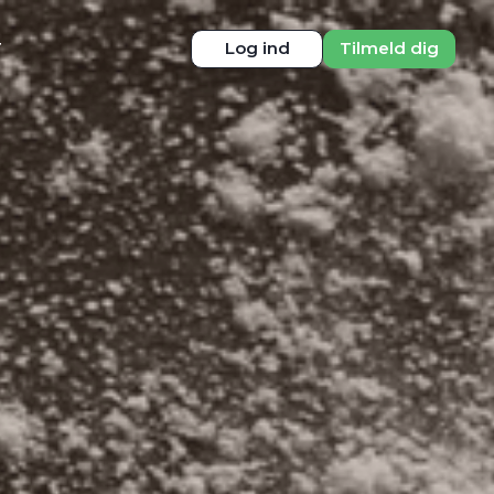
T
Log ind
Tilmeld dig